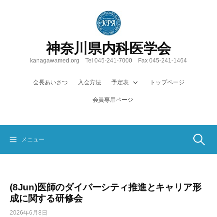
コ
ン
テ
ン
神奈川県内科医学会
ツ
へ
kanagawamed.org Tel 045-241-7000 Fax 045-241-1464
ス
キ
会長あいさつ
入会方法
予定表
トップページ
ッ
会員専用ページ
プ
検
メニュー
索:
(8Jun)医師のダイバーシティ推進とキャリア形
成に関する研修会
2026年6月8日