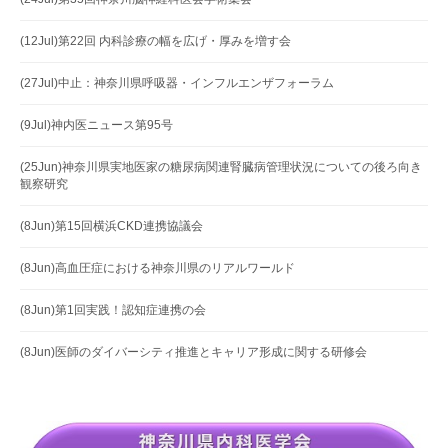
(12Jul)第22回 内科診療の幅を広げ・厚みを増す会
(27Jul)中止：神奈川県呼吸器・インフルエンザフォーラム
(9Jul)神内医ニュース第95号
(25Jun)神奈川県実地医家の糖尿病関連腎臓病管理状況についての後ろ向き
観察研究
(8Jun)第15回横浜CKD連携協議会
(8Jun)高血圧症における神奈川県のリアルワールド
(8Jun)第1回実践！認知症連携の会
(8Jun)医師のダイバーシティ推進とキャリア形成に関する研修会