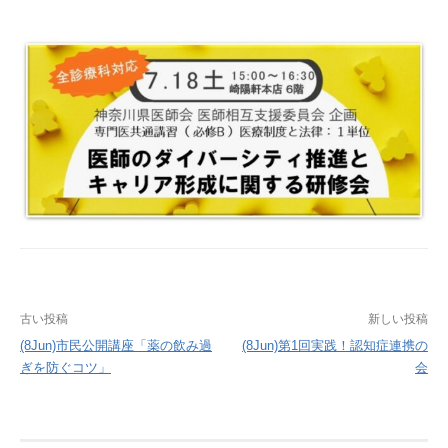
投
古い投稿
新しい投稿
稿
(8Jun)市民公開講座「薬の飲み過
(8Jun)第1回実践！認知症連携の
ぎを防ぐコツ」
会
ナ
ビ
ゲ