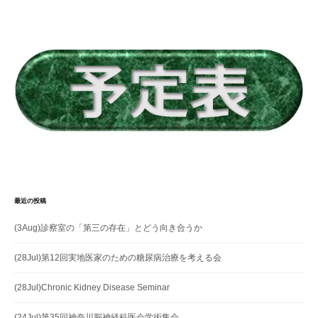
ー
シ
ョ
ン
最近の投稿
(3Aug)診察室の「第三の存在」とどう向き合うか
(28Jul)第12回実地医家のための糖尿病治療を考える会
(28Jul)Chronic Kidney Disease Seminar
(24Jul)第35回神奈川脳神経科医会学術集会