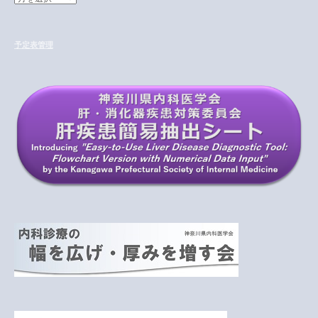
ー
カ
イ
予定表管理
ブ