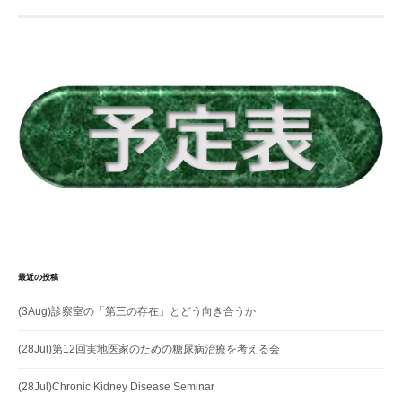
ゲ
ー
シ
ョ
ン
最近の投稿
(3Aug)診察室の「第三の存在」とどう向き合うか
(28Jul)第12回実地医家のための糖尿病治療を考える会
(28Jul)Chronic Kidney Disease Seminar