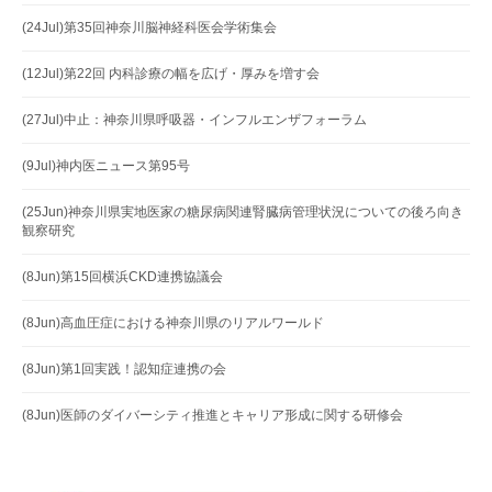
(24Jul)第35回神奈川脳神経科医会学術集会
(12Jul)第22回 内科診療の幅を広げ・厚みを増す会
(27Jul)中止：神奈川県呼吸器・インフルエンザフォーラム
(9Jul)神内医ニュース第95号
(25Jun)神奈川県実地医家の糖尿病関連腎臓病管理状況についての後ろ向き
観察研究
(8Jun)第15回横浜CKD連携協議会
(8Jun)高血圧症における神奈川県のリアルワールド
(8Jun)第1回実践！認知症連携の会
(8Jun)医師のダイバーシティ推進とキャリア形成に関する研修会