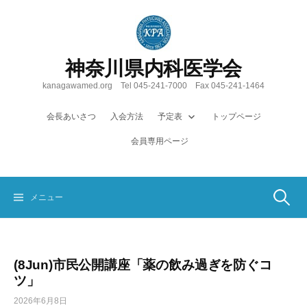
コ
ン
テ
ン
神奈川県内科医学会
ツ
へ
kanagawamed.org Tel 045-241-7000 Fax 045-241-1464
ス
キ
会長あいさつ
入会方法
予定表
トップページ
ッ
会員専用ページ
プ
検
メニュー
索:
(8Jun)市民公開講座「薬の飲み過ぎを防ぐコ
ツ」
2026年6月8日