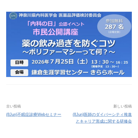
投
古い投稿
新しい投稿
稿
(8Jun)不眠症診療Webセミナー
(8Jun)医師のダイバーシティ推進
とキャリア形成に関する研修会
ナ
ビ