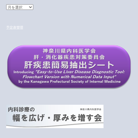
ア
ー
カ
イ
予定表管理
ブ