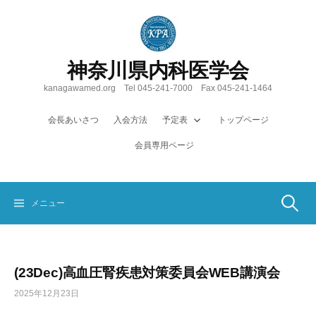
コ
ン
テ
ン
神奈川県内科医学会
ツ
へ
kanagawamed.org Tel 045-241-7000 Fax 045-241-1464
ス
キ
会長あいさつ
入会方法
予定表
トップページ
ッ
会員専用ページ
プ
検
メニュー
索:
(23Dec)高血圧腎疾患対策委員会WEB講演会
2025年12月23日