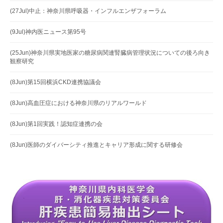
(27Jul)中止：神奈川県呼吸器・インフルエンザフォーラム
(9Jul)神内医ニュース第95号
(25Jun)神奈川県実地医家の糖尿病関連腎臓病管理状況についての後ろ向き
観察研究
(8Jun)第15回横浜CKD連携協議会
(8Jun)高血圧症における神奈川県のリアルワールド
(8Jun)第1回実践！認知症連携の会
(8Jun)医師のダイバーシティ推進とキャリア形成に関する研修会