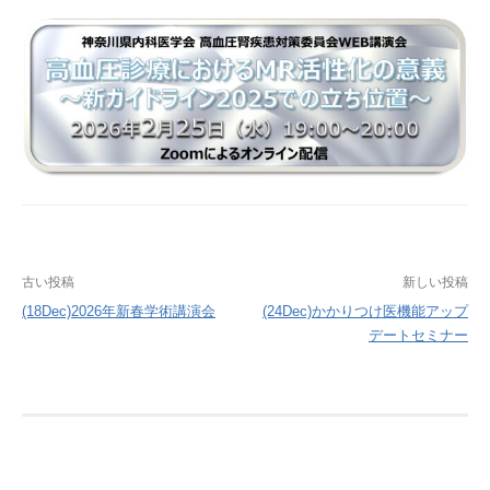
投
古い投稿
新しい投稿
稿
(18Dec)2026年新春学術講演会
(24Dec)かかりつけ医機能アップ
デートセミナー
ナ
ビ
ゲ
ー
シ