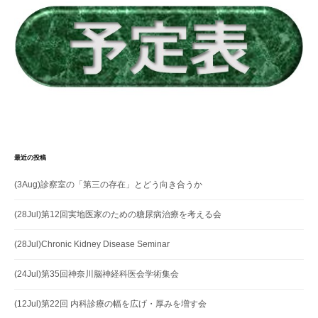
ョ
ン
最近の投稿
(3Aug)診察室の「第三の存在」とどう向き合うか
(28Jul)第12回実地医家のための糖尿病治療を考える会
(28Jul)Chronic Kidney Disease Seminar
(24Jul)第35回神奈川脳神経科医会学術集会
(12Jul)第22回 内科診療の幅を広げ・厚みを増す会