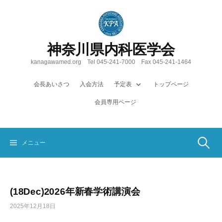
コ
ン
テ
ン
神奈川県内科医学会
ツ
へ
kanagawamed.org Tel 045-241-7000 Fax 045-241-1464
ス
キ
会長あいさつ
入会方法
予定表
トップページ
ッ
会員専用ページ
プ
検
メニュー
索:
(18Dec)2026年新春学術講演会
2025年12月18日