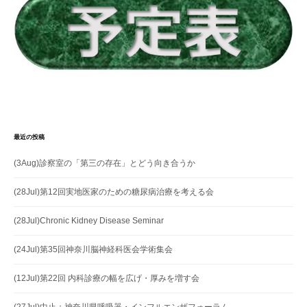
ン
最近の投稿
(3Aug)診察室の「第三の存在」とどう向き合うか
(28Jul)第12回実地医家のための糖尿病治療を考える会
(28Jul)Chronic Kidney Disease Seminar
(24Jul)第35回神奈川脳神経科医会学術集会
(12Jul)第22回 内科診療の幅を広げ・厚みを増す会