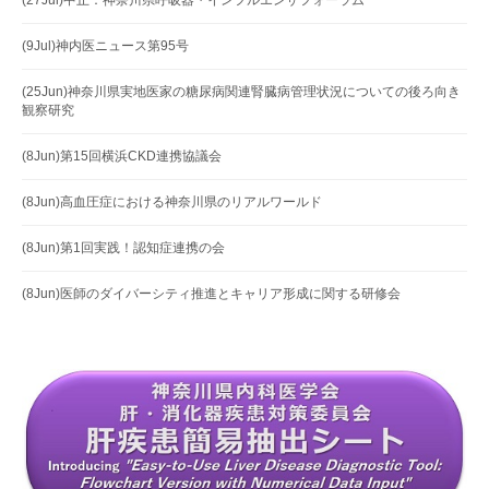
(27Jul)中止：神奈川県呼吸器・インフルエンザフォーラム
(9Jul)神内医ニュース第95号
(25Jun)神奈川県実地医家の糖尿病関連腎臓病管理状況についての後ろ向き
観察研究
(8Jun)第15回横浜CKD連携協議会
(8Jun)高血圧症における神奈川県のリアルワールド
(8Jun)第1回実践！認知症連携の会
(8Jun)医師のダイバーシティ推進とキャリア形成に関する研修会