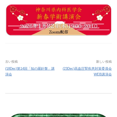
投
古い投稿
新しい投稿
稿
(18Dec)第14回「知の羅針盤」講
(23Dec)高血圧腎疾患対策委員会
演会
WEB講演会
ナ
ビ
ゲ
ー
シ
ョ