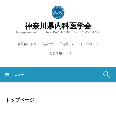
コ
ン
テ
ン
神奈川県内科医学会
ツ
へ
kanagawamed.org Tel 045-241-7000 Fax 045-241-1464
ス
キ
会長あいさつ
入会方法
予定表
トップページ
ッ
会員専用ページ
プ
検
メニュー
索:
トップページ