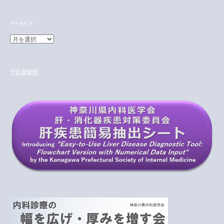
アーカイブ
ア
ー
カ
イ
予定表管理
ブ