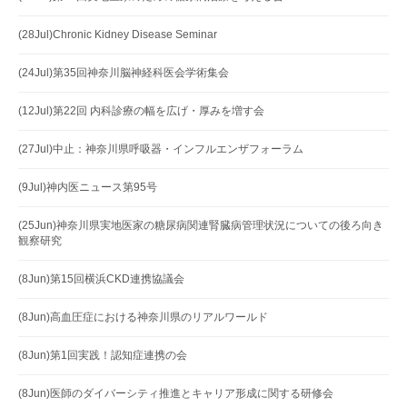
(28Jul)Chronic Kidney Disease Seminar
(24Jul)第35回神奈川脳神経科医会学術集会
(12Jul)第22回 内科診療の幅を広げ・厚みを増す会
(27Jul)中止：神奈川県呼吸器・インフルエンザフォーラム
(9Jul)神内医ニュース第95号
(25Jun)神奈川県実地医家の糖尿病関連腎臓病管理状況についての後ろ向き
観察研究
(8Jun)第15回横浜CKD連携協議会
(8Jun)高血圧症における神奈川県のリアルワールド
(8Jun)第1回実践！認知症連携の会
(8Jun)医師のダイバーシティ推進とキャリア形成に関する研修会