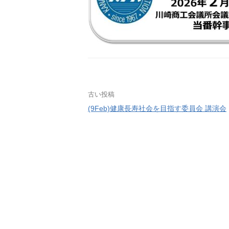
投
古い投稿
(9Feb)健康長寿社会を目指す委員会 講演会
稿
ナ
ビ
ゲ
ー
シ
ョ
ン