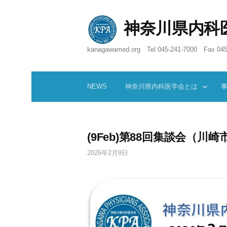
コ
ン
神奈川県内科
テ
ン
kanagawamed.org Tel 045-241-7000 Fax 045
ツ
へ
ス
キ
NEWS
神奈川県内科医学会とは
ッ
プ
(9Feb)第88回集談会（川
2026年2月9日