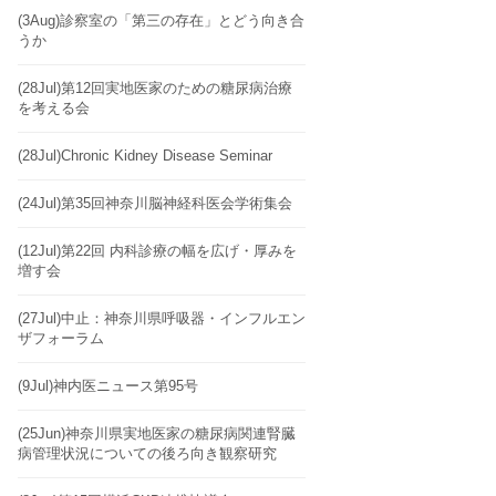
(3Aug)診察室の「第三の存在」とどう向き合
うか
(28Jul)第12回実地医家のための糖尿病治療
を考える会
(28Jul)Chronic Kidney Disease Seminar
(24Jul)第35回神奈川脳神経科医会学術集会
(12Jul)第22回 内科診療の幅を広げ・厚みを
増す会
(27Jul)中止：神奈川県呼吸器・インフルエン
ザフォーラム
(9Jul)神内医ニュース第95号
(25Jun)神奈川県実地医家の糖尿病関連腎臓
病管理状況についての後ろ向き観察研究