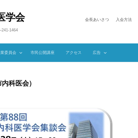
医学会
会長あいさつ
入会方法
-241-1464
事業委員会
市民公開講座
アクセス
広告
崎市内科医会）