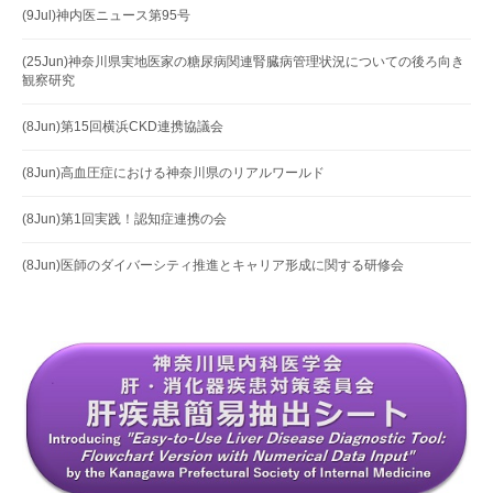
(9Jul)神内医ニュース第95号
(25Jun)神奈川県実地医家の糖尿病関連腎臓病管理状況についての後ろ向き
観察研究
(8Jun)第15回横浜CKD連携協議会
(8Jun)高血圧症における神奈川県のリアルワールド
(8Jun)第1回実践！認知症連携の会
(8Jun)医師のダイバーシティ推進とキャリア形成に関する研修会