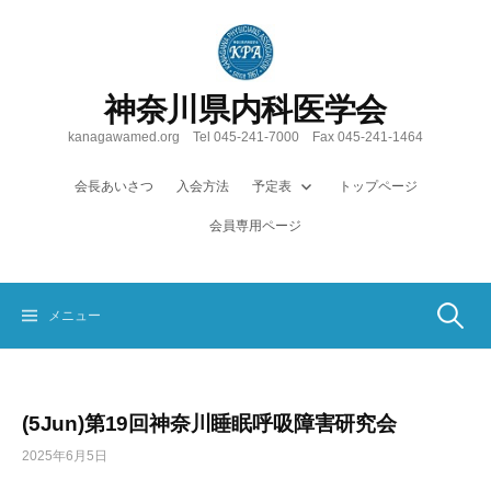
コ
ン
テ
ン
神奈川県内科医学会
ツ
へ
kanagawamed.org Tel 045-241-7000 Fax 045-241-1464
ス
キ
会長あいさつ
入会方法
予定表
トップページ
ッ
会員専用ページ
プ
検
メニュー
索:
(5Jun)第19回神奈川睡眠呼吸障害研究会
2025年6月5日