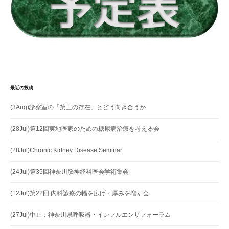
ン
最近の投稿
(3Aug)診察室の「第三の存在」とどう向き合うか
(28Jul)第12回実地医家のための糖尿病治療を考える会
(28Jul)Chronic Kidney Disease Seminar
(24Jul)第35回神奈川脳神経科医会学術集会
(12Jul)第22回 内科診療の幅を広げ・厚みを増す会
(27Jul)中止：神奈川県呼吸器・インフルエンザフォーラム