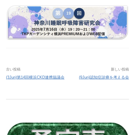
投
古い投稿
新しい投稿
稿
(3Jun)第14回横浜CKD連携協議会
(9Jun)認知症診療を考える会
ナ
ビ
ゲ
ー
シ
ョ