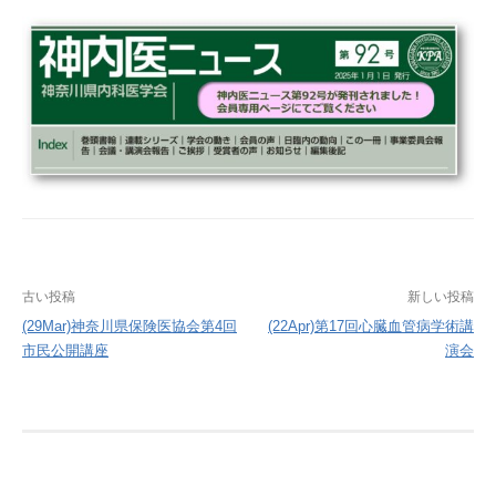
投
古い投稿
新しい投稿
稿
(29Mar)神奈川県保険医協会第4回
(22Apr)第17回心臓血管病学術講
市民公開講座
演会
ナ
ビ
ゲ
ー
シ