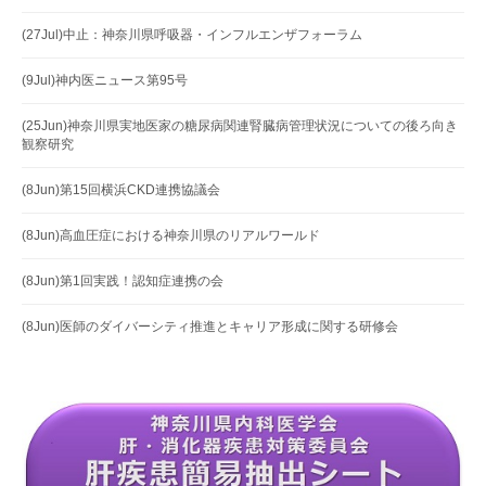
(27Jul)中止：神奈川県呼吸器・インフルエンザフォーラム
(9Jul)神内医ニュース第95号
(25Jun)神奈川県実地医家の糖尿病関連腎臓病管理状況についての後ろ向き
観察研究
(8Jun)第15回横浜CKD連携協議会
(8Jun)高血圧症における神奈川県のリアルワールド
(8Jun)第1回実践！認知症連携の会
(8Jun)医師のダイバーシティ推進とキャリア形成に関する研修会