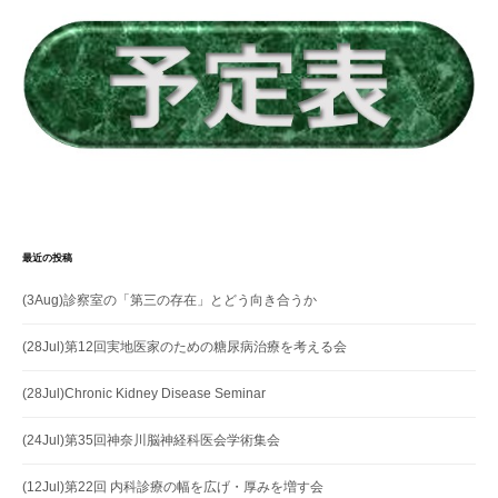
ョ
ン
最近の投稿
(3Aug)診察室の「第三の存在」とどう向き合うか
(28Jul)第12回実地医家のための糖尿病治療を考える会
(28Jul)Chronic Kidney Disease Seminar
(24Jul)第35回神奈川脳神経科医会学術集会
(12Jul)第22回 内科診療の幅を広げ・厚みを増す会