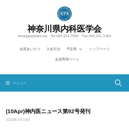
コ
ン
テ
ン
神奈川県内科医学会
ツ
へ
kanagawamed.org Tel 045-241-7000 Fax 045-241-1464
ス
キ
会長あいさつ
入会方法
予定表
トップページ
ッ
会員専用ページ
プ
検
メニュー
索:
(10Apr)神内医ニュース第92号発刊
2025年4月10日