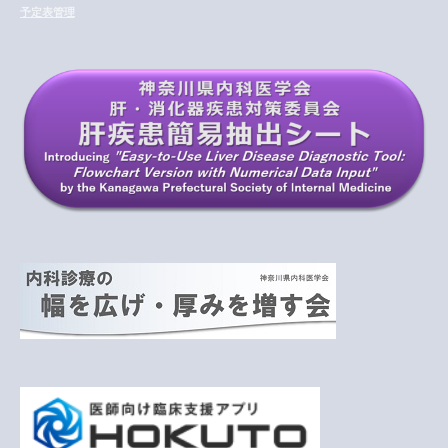
イ
予定表管理
ブ