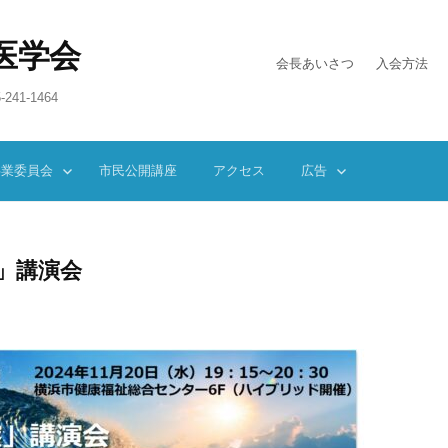
医学会
会長あいさつ
入会方法
-241-1464
事業委員会
市民公開講座
アクセス
広告
盤」講演会