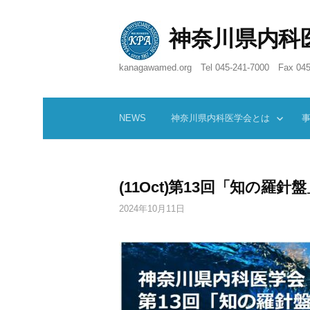
コ
ン
神奈川県内科
テ
ン
kanagawamed.org Tel 045-241-7000 Fax 045
ツ
へ
ス
キ
NEWS
神奈川県内科医学会とは
ッ
プ
(11Oct)第13回「知の羅針
2024年10月11日