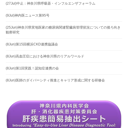
(27Jul)中止：神奈川県呼吸器・インフルエンザフォーラム
(9Jul)神内医ニュース第95号
(25Jun)神奈川県実地医家の糖尿病関連腎臓病管理状況についての後ろ向き
観察研究
(8Jun)第15回横浜CKD連携協議会
(8Jun)高血圧症における神奈川県のリアルワールド
(8Jun)第1回実践！認知症連携の会
(8Jun)医師のダイバーシティ推進とキャリア形成に関する研修会