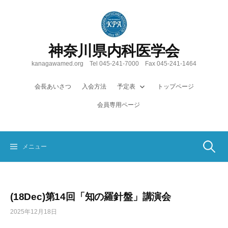
コ
ン
テ
ン
神奈川県内科医学会
ツ
へ
kanagawamed.org Tel 045-241-7000 Fax 045-241-1464
ス
キ
会長あいさつ
入会方法
予定表
トップページ
ッ
会員専用ページ
プ
検
メニュー
索:
(18Dec)第14回「知の羅針盤」講演会
2025年12月18日