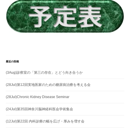
ン
最近の投稿
(3Aug)診察室の「第三の存在」とどう向き合うか
(28Jul)第12回実地医家のための糖尿病治療を考える会
(28Jul)Chronic Kidney Disease Seminar
(24Jul)第35回神奈川脳神経科医会学術集会
(12Jul)第22回 内科診療の幅を広げ・厚みを増す会