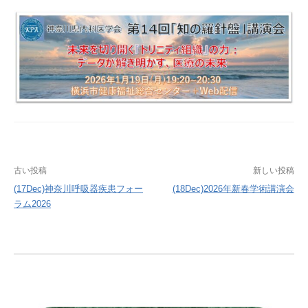
投
古い投稿
新しい投稿
稿
(17Dec)神奈川呼吸器疾患フォー
(18Dec)2026年新春学術講演会
ラム2026
ナ
ビ
ゲ
ー
シ
ョ