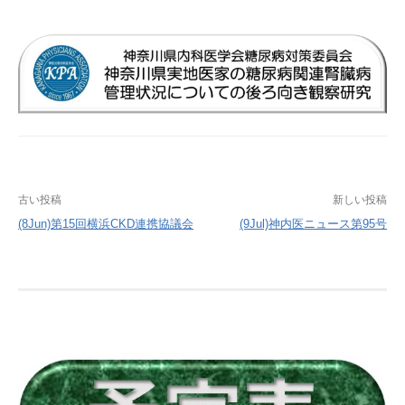
投
古い投稿
新しい投稿
稿
(8Jun)第15回横浜CKD連携協議会
(9Jul)神内医ニュース第95号
ナ
ビ
ゲ
ー
シ
ョ
ン