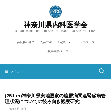
コ
ン
テ
ン
神奈川県内科医学会
ツ
へ
kanagawamed.org Tel 045-241-7000 Fax 045-241-1464
ス
キ
会長あいさつ
入会方法
予定表
トップページ
ッ
会員専用ページ
プ
検
メニュー
索:
(25Jun)神奈川県実地医家の糖尿病関連腎臓病管
理状況についての後ろ向き観察研究
2026年6月25日