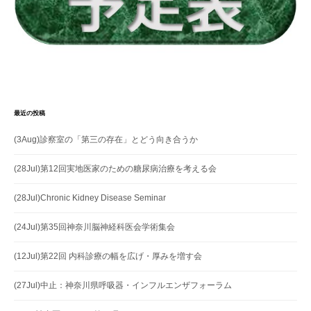
最近の投稿
(3Aug)診察室の「第三の存在」とどう向き合うか
(28Jul)第12回実地医家のための糖尿病治療を考える会
(28Jul)Chronic Kidney Disease Seminar
(24Jul)第35回神奈川脳神経科医会学術集会
(12Jul)第22回 内科診療の幅を広げ・厚みを増す会
(27Jul)中止：神奈川県呼吸器・インフルエンザフォーラム