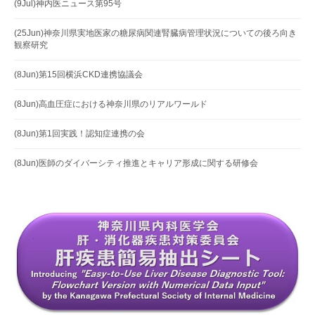
(9Jul)神内医ニュース第95号
(25Jun)神奈川県実地医家の糖尿病関連腎臓病管理状況についての後ろ向き
観察研究
(8Jun)第15回横浜CKD連携協議会
(8Jun)高血圧症における神奈川県のリアルワールド
(8Jun)第1回実践！認知症連携の会
(8Jun)医師のダイバーシティ推進とキャリア形成に関する研修会