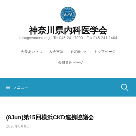
コ
ン
テ
ン
神奈川県内科医学会
ツ
へ
kanagawamed.org Tel 045-241-7000 Fax 045-241-1464
ス
キ
会長あいさつ
入会方法
予定表
トップページ
ッ
会員専用ページ
プ
検
メニュー
索:
(8Jun)第15回横浜CKD連携協議会
2026年6月8日