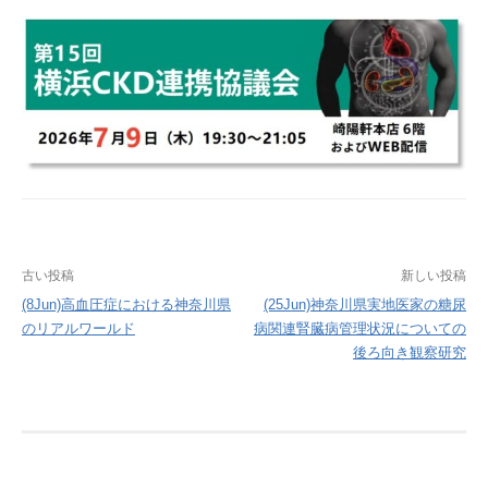
投
古い投稿
新しい投稿
稿
(8Jun)高血圧症における神奈川県
(25Jun)神奈川県実地医家の糖尿
のリアルワールド
病関連腎臓病管理状況についての
ナ
後ろ向き観察研究
ビ
ゲ
ー
シ
ョ