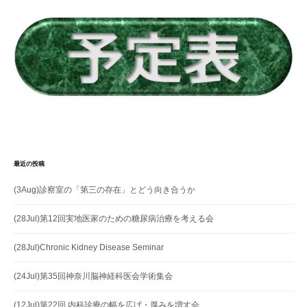
ン
最近の投稿
(3Aug)診察室の「第三の存在」とどう向き合うか
(28Jul)第12回実地医家のための糖尿病治療を考える会
(28Jul)Chronic Kidney Disease Seminar
(24Jul)第35回神奈川脳神経科医会学術集会
(12Jul)第22回 内科診療の幅を広げ・厚みを増す会