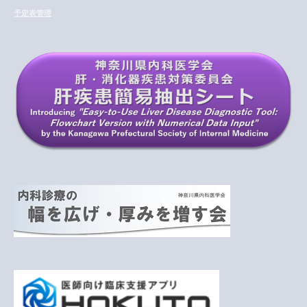
イ
予定表管理
ブ