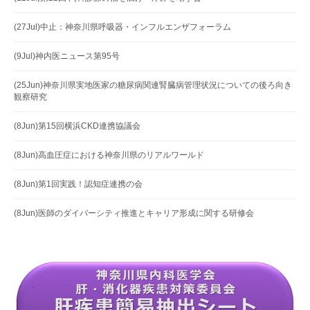
(27Jul)中止：神奈川県呼吸器・インフルエンザフォーラム
(9Jul)神内医ニュース第95号
(25Jun)神奈川県実地医家の糖尿病関連腎臓病管理状況についての後ろ向き
観察研究
(8Jun)第15回横浜CKD連携協議会
(8Jun)高血圧症における神奈川県のリアルワールド
(8Jun)第1回実践！認知症連携の会
(8Jun)医師のダイバーシティ推進とキャリア形成に関する研修会