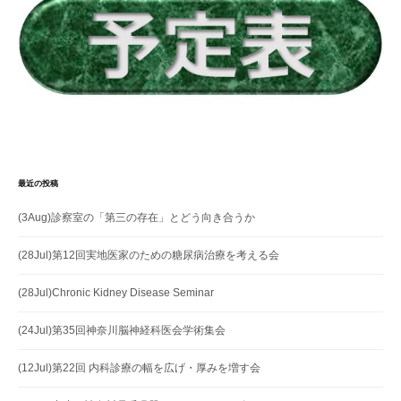
最近の投稿
(3Aug)診察室の「第三の存在」とどう向き合うか
(28Jul)第12回実地医家のための糖尿病治療を考える会
(28Jul)Chronic Kidney Disease Seminar
(24Jul)第35回神奈川脳神経科医会学術集会
(12Jul)第22回 内科診療の幅を広げ・厚みを増す会