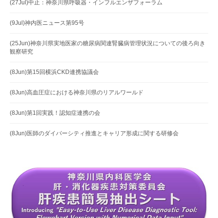
(27Jul)中止：神奈川県呼吸器・インフルエンザフォーラム
(9Jul)神内医ニュース第95号
(25Jun)神奈川県実地医家の糖尿病関連腎臓病管理状況についての後ろ向き
観察研究
(8Jun)第15回横浜CKD連携協議会
(8Jun)高血圧症における神奈川県のリアルワールド
(8Jun)第1回実践！認知症連携の会
(8Jun)医師のダイバーシティ推進とキャリア形成に関する研修会