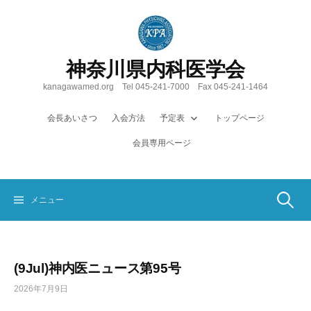
コ
ン
テ
ン
神奈川県内科医学会
ツ
へ
kanagawamed.org Tel 045-241-7000 Fax 045-241-1464
ス
キ
会長あいさつ
入会方法
予定表
トップページ
ッ
会員専用ページ
プ
検
メニュー
索:
(9Jul)神内医ニュース第95号
2026年7月9日