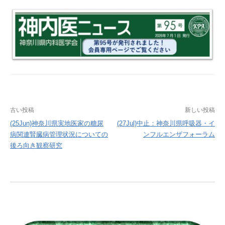
投
古い投稿
新しい投稿
稿
(25Jun)神奈川県実地医家の糖尿
(27Jul)中止：神奈川県呼吸器・イ
病関連腎臓病管理状況についての
ンフルエンザフォーラム
ナ
後ろ向き観察研究
ビ
ゲ
ー
シ
ョ
ン