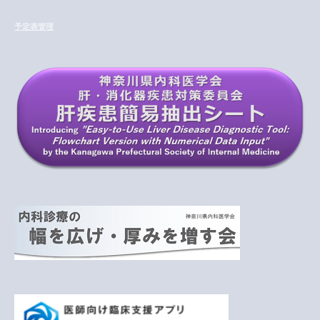
カ
イ
予定表管理
ブ