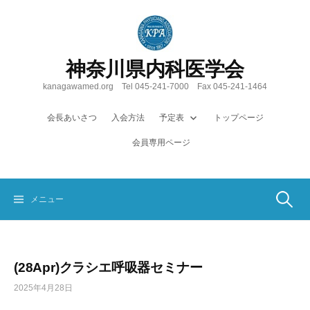
コ
ン
テ
ン
神奈川県内科医学会
ツ
へ
kanagawamed.org Tel 045-241-7000 Fax 045-241-1464
ス
キ
会長あいさつ
入会方法
予定表
トップページ
ッ
会員専用ページ
プ
検
メニュー
索:
(28Apr)クラシエ呼吸器セミナー
2025年4月28日