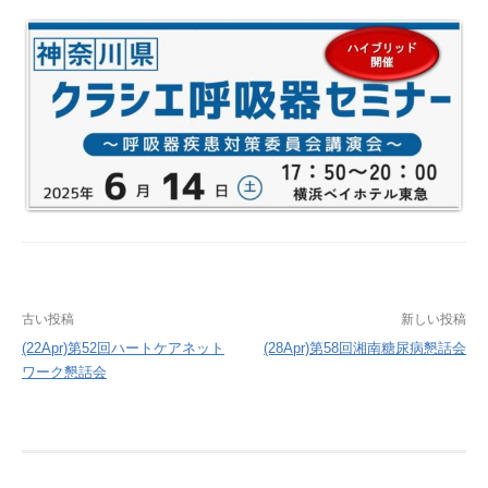
投
古い投稿
新しい投稿
稿
(22Apr)第52回ハートケアネット
(28Apr)第58回湘南糖尿病懇話会
ワーク懇話会
ナ
ビ
ゲ
ー