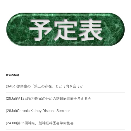
シ
ョ
ン
最近の投稿
(3Aug)診察室の「第三の存在」とどう向き合うか
(28Jul)第12回実地医家のための糖尿病治療を考える会
(28Jul)Chronic Kidney Disease Seminar
(24Jul)第35回神奈川脳神経科医会学術集会