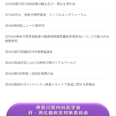
(12Jul)第22回 内科診療の幅を広げ・厚みを増す会
(27Jul)中止：神奈川県呼吸器・インフルエンザフォーラム
(9Jul)神内医ニュース第95号
(25Jun)神奈川県実地医家の糖尿病関連腎臓病管理状況についての後ろ向き
観察研究
(8Jun)第15回横浜CKD連携協議会
(8Jun)高血圧症における神奈川県のリアルワールド
(8Jun)第1回実践！認知症連携の会
(8Jun)医師のダイバーシティ推進とキャリア形成に関する研修会